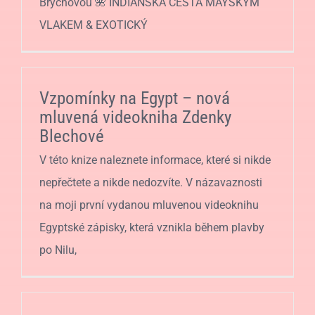
Brychovou 🌺 INDIÁNSKÁ CESTA MAYSKÝM
VLAKEM & EXOTICKÝ
Vzpomínky na Egypt – nová
mluvená videokniha Zdenky
Blechové
V této knize naleznete informace, které si nikde
nepřečtete a nikde nedozvíte. V názavaznosti
na moji první vydanou mluvenou videoknihu
Egyptské zápisky, která vznikla během plavby
po Nilu,