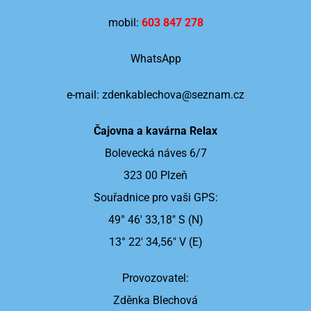
mobil:
603 847 278
WhatsApp
e-mail:
zdenkablechova@seznam.cz
Čajovna a kavárna Relax
Bolevecká náves 6/7
323 00 Plzeň
Souřadnice pro vaši GPS:
49° 46′ 33,18″ S (N)
13° 22′ 34,56″ V (E)
Provozovatel:
Zděnka Blechová