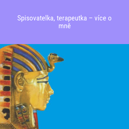
Předpovědi a promluvy
Spisovatelka, terapeutka – více o
mně
Obchod Zdenky Blechové
Ukázky z tvorby
Čajovna Relax
Antické Lázně
Pronájem meditační místnosti
Kontakt