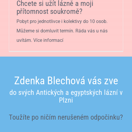
Chcete si užít lázně a moji
přítomnost soukromě?
Pobyt pro jednotlivce i kolektivy do 10 osob.
Můžeme si domluvit termín. Ráda vás u nás
uvítám. Více informací
Zdenka Blechová vás zve
do svých Antických a egyptských lázní v
Plzni
Toužíte po ničím nerušeném odpočinku?