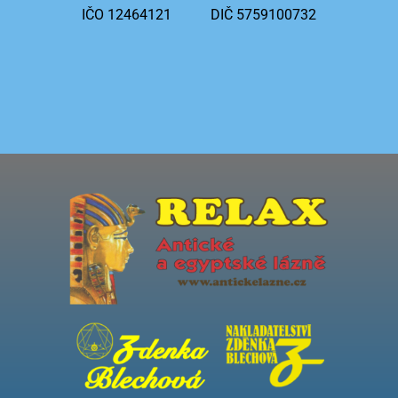
IČO 12464121
DIČ 5759100732