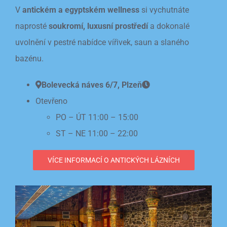
V
antickém a egyptském wellness
si vychutnáte
naprosté
soukromí, luxusní prostředí
a dokonalé
uvolnění v pestré nabídce vířivek, saun a slaného
bazénu.
Bolevecká náves 6/7, Plzeň
Otevřeno
PO – ÚT 11:00 – 15:00
ST – NE 11:00 – 22:00
VÍCE INFORMACÍ O ANTICKÝCH LÁZNÍCH