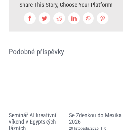
Share This Story, Choose Your Platform!
Hledat:
Facebook
Twitter
Reddit
LinkedIn
WhatsApp
Pinterest
Podobné příspěvky
Seminář AI kreativní
Se Zdenkou do Mexika
C
víkend v Egyptských
2026
m
lázních
s
20 listopadu, 2025
|
0