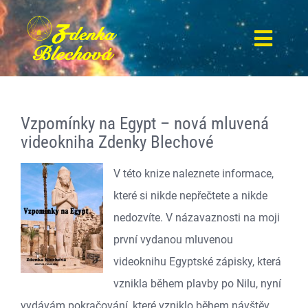
Přeskočit
na
Toggl
obsah
Navig
Úvodní strana
Vzpomínky na Egypt – nová mluvená
spisovatelka, terapeutka
videokniha Zdenky Blechové
Ceník a nabízené služby
V této knize naleznete informace,
které si nikde nepřečtete a nikde
Akce a semináře
nedozvíte. V názavaznosti na moji
první vydanou mluvenou
Se Zdenkou do Mexika
videoknihu Egyptské zápisky, která
vznikla během plavby po Nilu, nyní
Cvičení se Zdenkou
vydávám pokračování, které vzniklo během návštěv