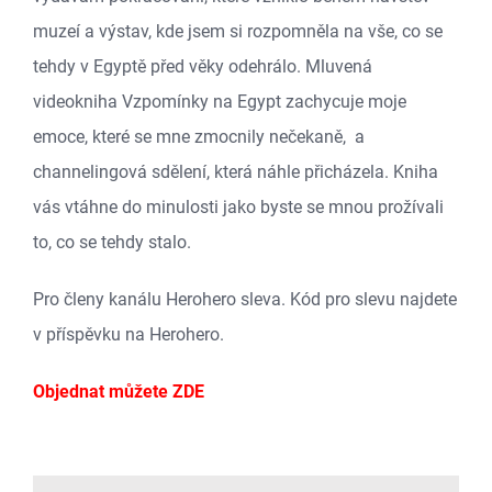
muzeí a výstav, kde jsem si rozpomněla na vše, co se
Předpovědi a promluvy
tehdy v Egyptě před věky odehrálo. Mluvená
videokniha Vzpomínky na Egypt zachycuje moje
Obchod Zdenky Blechové
emoce, které se mne zmocnily nečekaně, a
channelingová sdělení, která náhle přicházela. Kniha
Ukázky z tvorby
vás vtáhne do minulosti jako byste se mnou prožívali
to, co se tehdy stalo.
Čajovna Relax
Pro členy kanálu Herohero sleva. Kód pro slevu najdete
Antické Lázně
v příspěvku na Herohero.
Pronájem meditační místnosti
Objednat můžete
ZDE
Kontakt